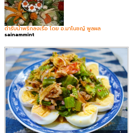
ตำรับน้ำพริกลงเรือ โดย อ.มาโนชญ์ พูลผล
sainammint