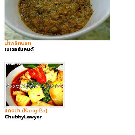
น้ำพริกนรก
เนเวอร์แลนด์
แกงป่า (Kang Pa)
ChubbyLawyer