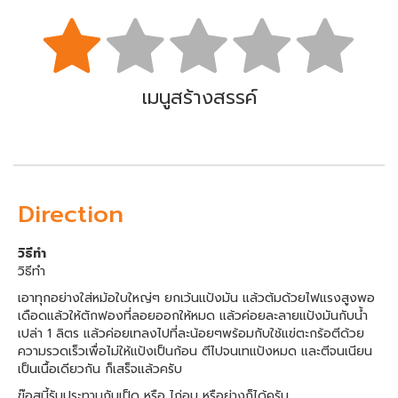
เมนูสร้างสรรค์
Direction
วิธีทำ
วิธีทำ
เอาทุกอย่างใส่หม้อใบใหญ่ๆ ยกเว้นแป้งมัน แล้วต้มด้วยไฟแรงสูงพอ
เดือดแล้วให้ตักฟองที่ลอยออกให้หมด แล้วค่อยละลายแป้งมันกับน้ำ
เปล่า 1 ลิตร แล้วค่อยเทลงไปที่ละน้อยๆพร้อมกับใช้แฃ่ตะกร้อตีด้วย
ความรวดเร็วเพื่อไม่ให้แป้งเป็นก้อน ตีไปจนเทแป้งหมด และตีจนเนียน
เป็นเนื้อเดียวกัน ก็เสร็จแล้วครับ
ฃ๊อสนี้รับประทานกับเป็ด หรือ ไก่อบ หรือย่างก็ได้ครับ