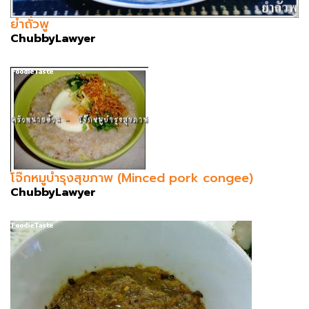
ยำถั่วพู
ChubbyLawyer
โจ๊กหมูบำรุงสุขภาพ (Minced pork congee)
ChubbyLawyer