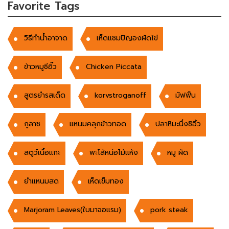
Favorite Tags
วิธีทำน้ำอาจาด
เห็ดแชมปิญองผัดไข่
ข้าวหมูซีอิ๊ว
Chicken Piccata
สูตรยำรสเด็ด
korvstroganoff
มัฟฟิ้น
กูลาช
แหนมคลุกข้าวทอด
ปลาหิมะนึ่งซิอิ้ว
สตูว์เนื้อแกะ
พะโล้หน่อไม้แห้ง
หมู ผัด
ยำเเหนมสด
เห็ดเข็มทอง
Marjoram Leaves(ใบมาจอแรม)
pork steak