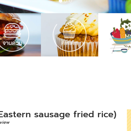
h Eastern sausage fried rice)
 view