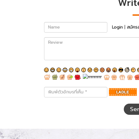
Writ
Name
Login
|
สมัคร
Review
พิมพ์
ตัว
อักษร
ที่
Se
เห็น