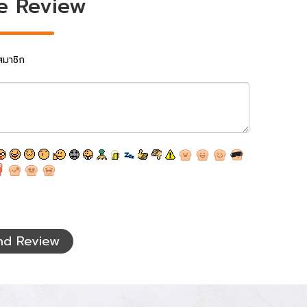
e Review
สมาชิก
nd Review