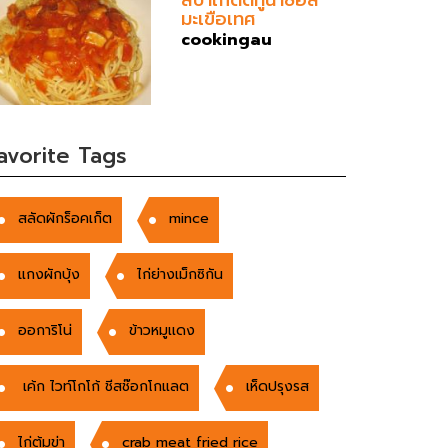
มะเขือเทศ
cookingau
avorite Tags
สลัดผักร็อคเก็ต
mince
แกงผักบุ้ง
ไก่ย่างเม็กซิกัน
ออการิโน่
ข้าวหมูเเดง
เค้ก ไวท์โกโก้ ชีสช๊อกโกแลต
เห็ดปรุงรส
ไก่ต้มข่า
crab meat fried rice