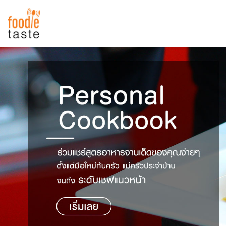
สูตรอาหาร
สูตรอาหารล่าสุด
พาไปชิม
Top Foodie
สารพันก้นครัว
เคล็ดลับน่ารู้
FoodPedia
เปรียบเทียบหน่วยการตวง
สร้าง Cookbook
เปรียบเทียบอุณหภูมิ
เปรียบเทียบน้ำหนักวัตถุดิบ