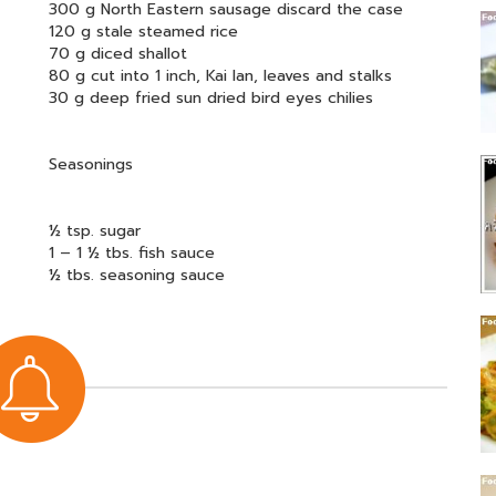
300 g North Eastern sausage discard the case
120 g stale steamed rice
70 g diced shallot
80 g cut into 1 inch, Kai lan, leaves and stalks
30 g deep fried sun dried bird eyes chilies
Seasonings
½ tsp. sugar
1 – 1 ½ tbs. fish sauce
½ tbs. seasoning sauce