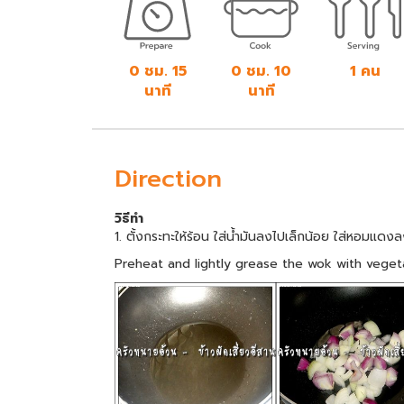
0 ชม. 15
0 ชม. 10
1 คน
นาที
นาที
Direction
วิธีทำ
1. ตั้งกระทะให้ร้อน ใส่น้ำมันลงไปเล็กน้อย ใส่หอมแดง
Preheat and lightly grease the wok with vegetab