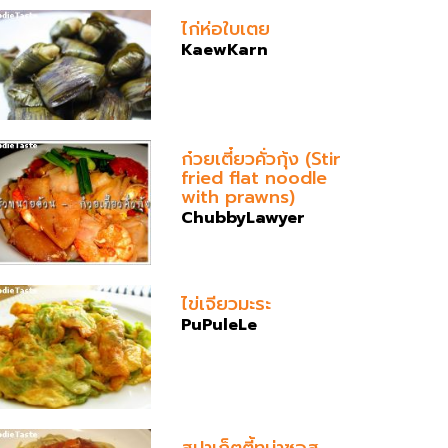
ไก่ห่อใบเตย
KaewKarn
ก๋วยเตี๋ยวคั่วกุ้ง (Stir
fried flat noodle
with prawns)
ChubbyLawyer
ไข่เจียวมะระ
PuPuleLe
สปาเก็ตตี้ทูน่าซอส