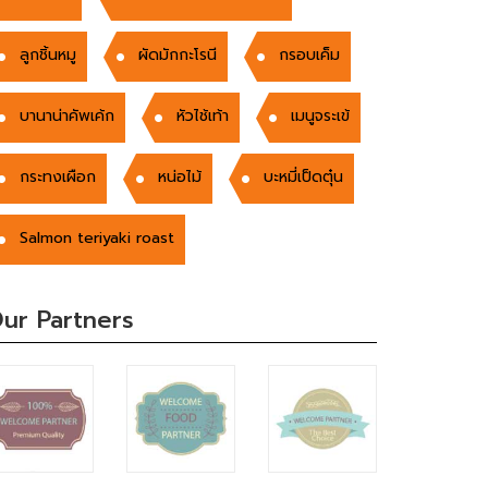
ลูกชิ้นหมู
ผัดมักกะโรนี
กรอบเค็ม
บานาน่าคัพเค้ก
หัวไช้เท้า
เมนูจระเข้
กระทงเผือก
หน่อไม้
บะหมี่เป็ดตุ๋น
Salmon teriyaki roast
ur Partners