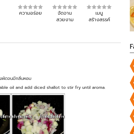
ความอร่อย
จัดจาน
เมนู
สวยงาม
สร้างสรรค์
F
ลงผัดจนมีกลิ่นหอม
le oil and add diced shallot to stir fry until aroma.