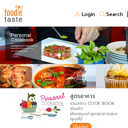
Login
Search
สูตรอาหาร
สูตรอาหารล่าสุด
พาไปชิม
Top Foodie
สารพันก้นครัว
เคล็ดลับน่ารู้
FoodPedia
เปรียบเทียบหน่วยการตวง
สูตรอาหาร
สร้าง Cookbook
ร่วมสร้าง COOK BOOK
เปรียบเทียบอุณหภูมิ
ส่วนตัว
เพียงแนะนำสูตรอาหารของ
เปรียบเทียบน้ำหนักวัตถุดิบ
คุณที่นี่
เริ่มเลย!