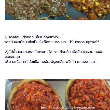
1) ควักไส้มะเขือออก เก็บเปลือกเอาไว้
จากนั้นหั่นเนื้อมะเขือเป็นชิ้นเล็กๆ ขนาด 1 ซม นำไปทอดจนสุกพักไว้
2) ใส่น้ำมันมะกอกลงในกระทะ ใส่ กระเทียมสับ เนื้อสับ หัวหอม ลงผัด
จนหอมสุก
เพิ่ม มะเขือเทศ ไส้มะเขือ ลงผัด ปรุงเกลือ พริกไท ยกลงจากเตา