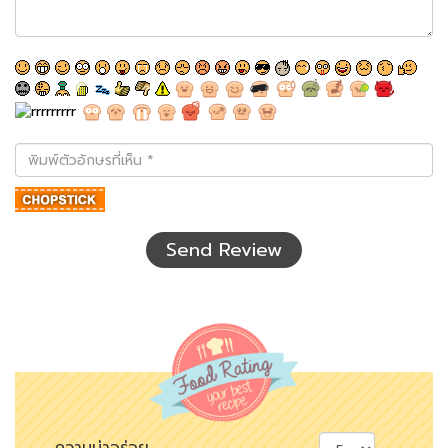
พิมพ์
ตัว
อักษร
ที่
เห็น
Send Review