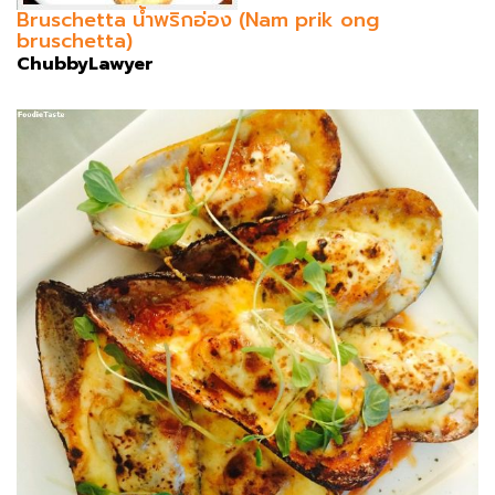
Bruschetta น้ำพริกอ่อง (Nam prik ong
bruschetta)
ChubbyLawyer