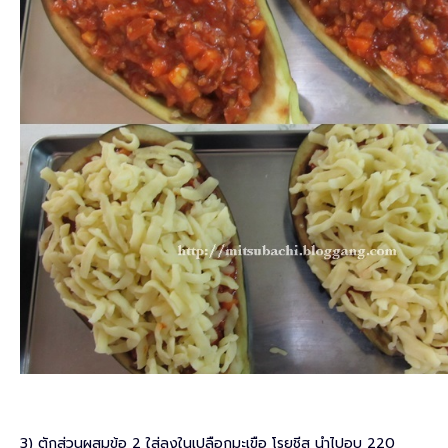
3) ตักส่วนผสมข้อ 2 ใส่ลงในเปลือกมะเขือ โรยชีส นำไปอบ 220