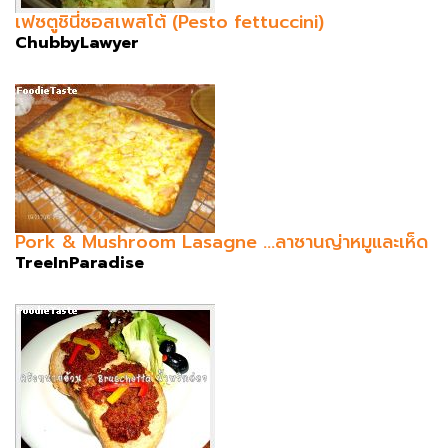
เฟซตูชินี่ซอสเพสโต้ (Pesto fettuccini)
ChubbyLawyer
Pork & Mushroom Lasagne ...ลาซานญ่าหมูและเห็ด
TreeInParadise