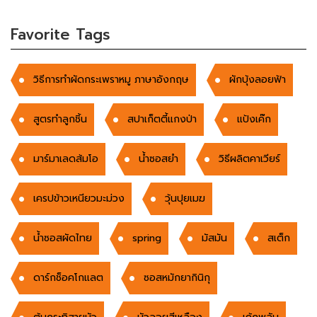
Favorite Tags
วิธีการทำผัดกระเพราหมู ภาษาอังกฤษ
ผักบุ้งลอยฟ้า
สูตรทำลูกชิ้น
สปาเก็ตตี้แกงป่า
แป้งเค๊ก
มาร์มาเลดส้มโอ
น้ำซอสยำ
วิธีผลิตคาเวียร์
เครปข้าวเหนียวมะม่วง
วุ้นปุยเมฆ
น้ำซอสผัดไทย
spring
มัสมัน
สเต็ก
ดาร์กช็อคโกแลต
ซอสหมักยากินิกุ