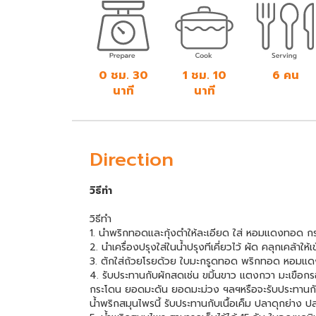
0 ชม. 30
1 ชม. 10
6 คน
นาที
นาที
Direction
วิธีทำ
วิธีทำ
1. นำพริกทอดและกุ้งตำให้ละเอียด ใส่ หอมแดงทอด กร
2. นำเครื่องปรุงใส่ในน้ำปรุงทีเคี่ยวไว้ ผัด คลุกเคล้าใ
3. ตักใส่ถ้วยโรยด้วย ใบมะกรูดทอด พริกทอด หอมแ
4. รับประทานกับผักสดเช่น ขมิ้นขาว แตงกวา มะเขือกร
กระโดน ยอดมะดัน ยอดมะม่วง ฯลฯหรือจะรับประทานกับผัก
น้ำพริกสมุนไพรนี้ รับประทานกับเนื้อเค็ม ปลาดุกย่าง 