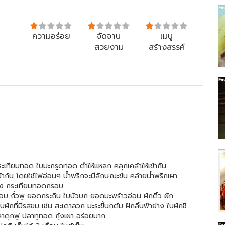
ความอร่อย
จัดจาน
เมนู
สวยงาม
สร้างสรรค์
ะเทียมทอด ใบมะกรูดทอด ตำให้แหลก คลุกเคล้าให้เข้ากัน
ห้เข้ากัน โดยใช้ไฟอ่อนๆ น้ำพริกจะมีลักษณะข้น คล้ายน้ำพริกเผา
ดง กระเทียมทอดกรอบ
อบ ถั่วพู ยอดกระถิน ใบบัวบก ยอดมะพร้าวอ่อน ผักติ้ว ผัก
ที่มีรสขม เช่น สะเดาลวก มะระขี้นกต้ม ฝักลิ้นฟ้าย่าง ใบผักชี
ปลาดุกฟู ปลาทูทอด กุ้งเผา อร่อยมาก