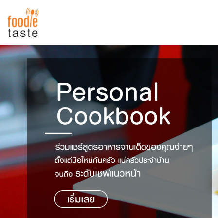
สูตรอาหาร
สูตรอาหารล่าสุด
พาไปชิม
Top Foodie
สารพันก้นครัว
เคล็ดลับน่ารู้
FoodPedia
เปรียบเทียบหน่วยการตวง
สร้าง Cookbook
เปรียบเทียบอุณหภูมิ
เปรียบเทียบน้ำหนักวัตถุดิบ