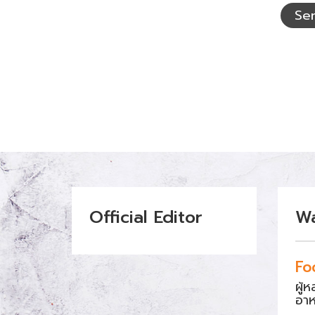
ที่
Se
เห็น
Official Editor
W
Fo
ผู้
อา