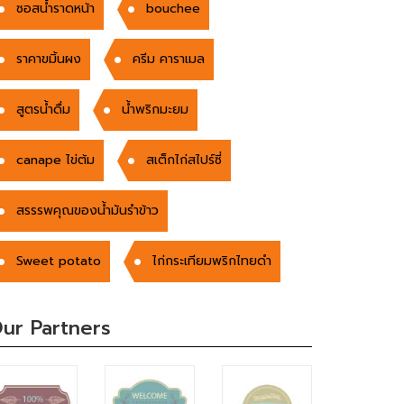
ซอสน้ำราดหน้า
bouchee
ราคาขมิ้นผง
ครีม คาราเมล
สูตรน้ำดื่ม
น้ำพริกมะยม
canape ไข่ต้ม
สเต็กไก่สไปร์ซี่
สรรรพคุณของน้ำมันรำข้าว
Sweet potato
ไก่กระเทียมพริกไทยดำ
ur Partners