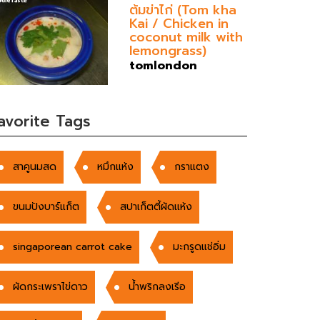
ต้มข่าไก่ (Tom kha
Kai / Chicken in
coconut milk with
lemongrass)
tomlondon
avorite Tags
สาคูนมสด
หมึกแห้ง
กราแตง
ขนมปังบาร์แก็ต
สปาเก็ตตี้ผัดแห้ง
singaporean carrot cake
มะกรูดแช่อิ่ม
ผัดกระเพราไข่ดาว
น้ำพริกลงเรีอ