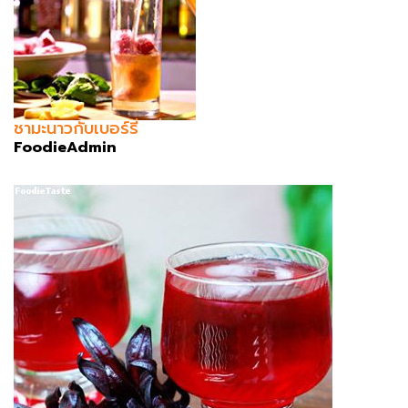
ชามะนาวกับเบอร์รี่
FoodieAdmin