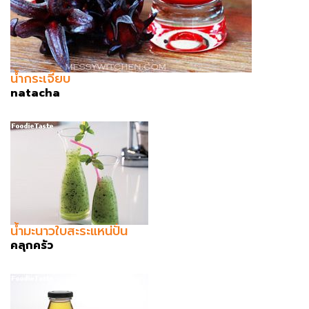
น้ำกระเจี๊ยบ
natacha
น้ำมะนาวใบสะระแหน่ปั่น
คลุกครัว