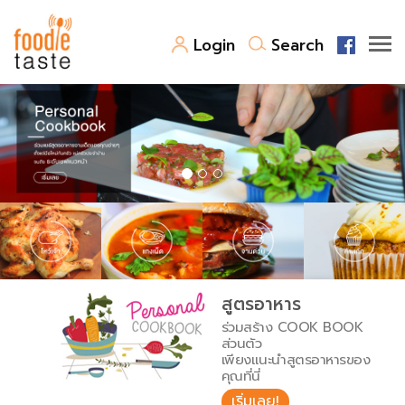
Login
Search
สูตรอาหาร
สูตรอาหารล่าสุด
พาไปชิม
Top Foodie
สารพันก้นครัว
เคล็ดลับน่ารู้
FoodPedia
เปรียบเทียบหน่วยการตวง
สูตรอาหาร
สร้าง Cookbook
ร่วมสร้าง COOK BOOK
เปรียบเทียบอุณหภูมิ
ส่วนตัว
เพียงแนะนำสูตรอาหารของ
เปรียบเทียบน้ำหนักวัตถุดิบ
คุณที่นี่
เริ่มเลย!