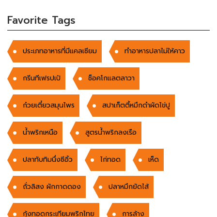
Favorite Tags
ประเภทอาหารที่มีแคลเซียม
ทําอาหารปลาไม่ให้คาว
กรีนทีเฟรปเป้
ช็อคโกแลตลาวา
ก๋วยเตี๋ยวสมุนไพร
สปาเก็ตตี้หมึกดำผัดไข่ปู
น้ำพริกเหนือ
สูตรน้ำพริกลงเรือ
ปลาทับทิมนึ่งซีอิ้ว
ไก่ทอด
เห็ด
ถั่วลิสง ผักกาดดอง
ปลาหมึกยัดไส้
กุ้งทอดกระเทียมพริกไทย
การล้าง