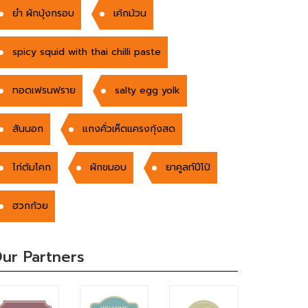
ยำ ผักบุ้งกรอบ
เค้กม้วน
spicy squid with thai chilli paste
ทอดเฟรนฟราย
salty egg yolk
สันนอก
แกงคั่วเห็ดแครงกุ้งสด
ไก่ต้มโคก
ผักขมอบ
ยาคูลท์ปีโป้
ฮวกก้วย
ur Partners