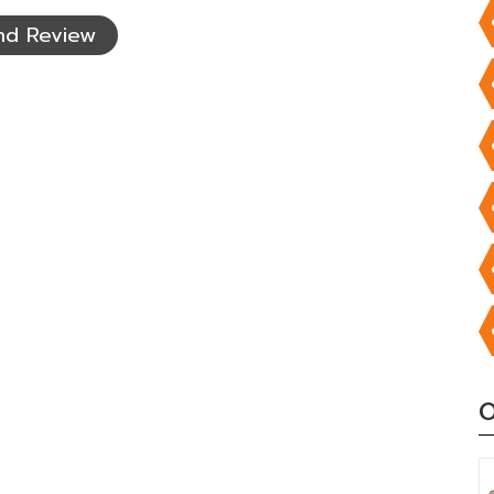
nd Review
O