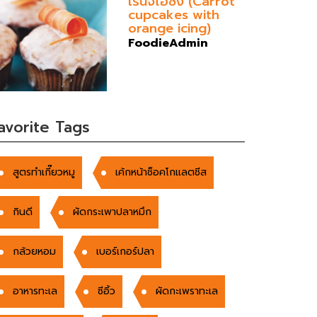
เร้นจ์ไอซิ่ง (Carrot
cupcakes with
orange icing)
FoodieAdmin
avorite Tags
สูตรทำเกี๊ยวหมู
เค้กหน้าช็อคโกแลตชีส
กินดี
ผัดกระเพาปลาหมึก
กล้วยหอม
เบอร์เกอร์ปลา
อาหารทะเล
ซีอิ้ว
ผัดกะเพราทะเล