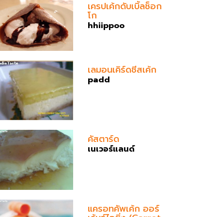
เครปเค้กดับเบิ้ลช็อก
โก
hhiippoo
เลมอนเคิร์ดชีสเค้ก
padd
คัสตาร์ด
เนเวอร์แลนด์
แครอทคัพเค้ก ออร์