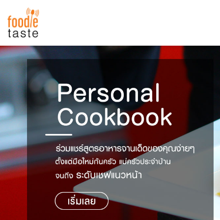
สูตรอาหาร
สูตรอาหารล่าสุด
พาไปชิม
Top Foodie
สารพันก้นครัว
เคล็ดลับน่ารู้
FoodPedia
เปรียบเทียบหน่วยการตวง
สร้าง Cookbook
เปรียบเทียบอุณหภูมิ
เปรียบเทียบน้ำหนักวัตถุดิบ