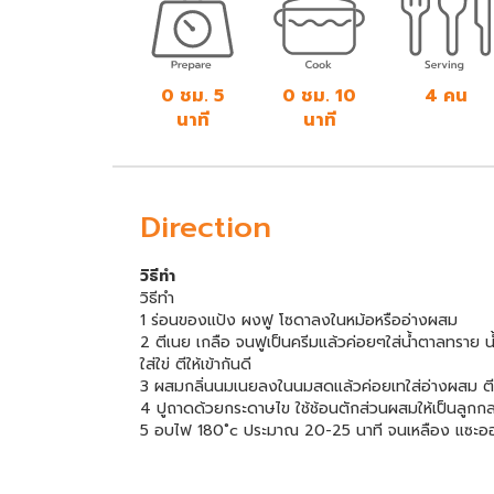
0 ชม. 5
0 ชม. 10
4 คน
นาที
นาที
Direction
วิธีทำ
วิธีทำ
1 ร่อนของแป้ง ผงฟู โซดาลงในหม้อหรืออ่างผสม
2 ตีเนย เกลือ จนฟูเป็นครีมแล้วค่อยๆใส่น้ำตาลทราย 
ใส่ใข่ ตีให้เข้ากันดี
3 ผสมกลิ่นนมเนยลงในนมสดแล้วค่อยเทใส่อ่างผสม ตีด้
4 ปูถาดด้วยกระดาษไข ใช้ช้อนตักส่วนผสมให้เป็นลูก
5 อบไฟ 180˚c ประมาณ 20-25 นาที จนเหลือง แซะออก