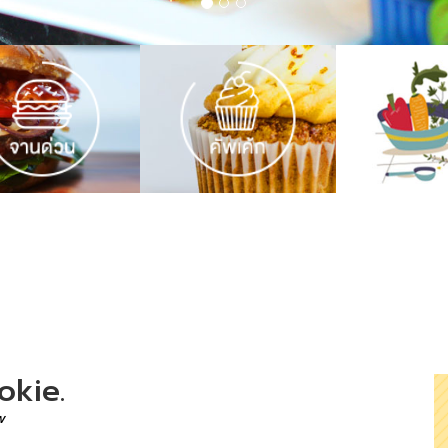
okie.
w