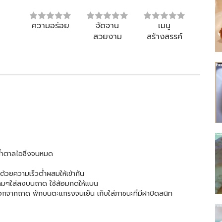
ความอร่อย
จัดจาน
เมนู
สวยงาม
สร้างสรรค์
น้ำตาลไอซิ่งจนหมด
วยความเร็วต่ำผสมให้เข้ากัน
กลมๆใส่ลงบนถาด ใช้ส้อมกดให้แบน
จากถาด พักบนตะแกรงจนเย็น เก็บใส่ภาชนะที่มีฝาปิดสนิท