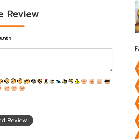
e Review
สมาชิก
F
nd Review