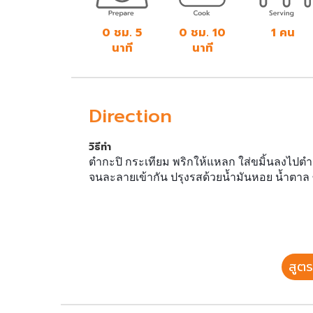
0 ชม. 5
0 ชม. 10
1 คน
นาที
นาที
Direction
วิธีทำ
ตำกะปิ กระเทียม พริกให้แหลก ใส่ขมิ้นลงไปตำด้ว
จนละลายเข้ากัน ปรุงรสด้วยน้ำมันหอย น้ำตาล
สูตร