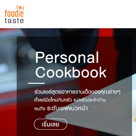
สูตรอาหาร
สูตรอาหารล่าสุด
พาไปชิม
Top Foodie
สารพันก้นครัว
เคล็ดลับน่ารู้
FoodPedia
เปรียบเทียบหน่วยการตวง
สร้าง Cookbook
เปรียบเทียบอุณหภูมิ
เปรียบเทียบน้ำหนักวัตถุดิบ