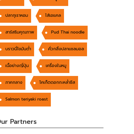
ปลากุเราหอม
ไส้เอแคล
สาร้สริมคุณภาพ
Pud Thai noodle
บราวนี่ไขมันต่ำ
คั่วกลิ้งปลาแซลมอล
เนื้อย่างญี่ปุ่น
เครื่องในหมู
ภาคกลาง
โคเก็ตดอกกะหล่ำชีส
Salmon teriyaki roast
ur Partners