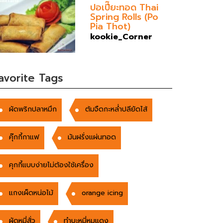
ปอเปี๊ยะทอด Thai
Spring Rolls (Po
Pia Thot)
kookie_Corner
avorite Tags
ผัดพริกปลาหมึก
ต้มจืดกะหล่ำปลียัดไส้
คุ๊กกี้กาแฟ
มันฝรั่งแผ่นทอด
คุกกี้แบบง่ายไม่ต้องใช้เครื่อง
แกงเผ็ดหน่อไม้
orange icing
ผัดหมี่สั่ว
ทำบะหมี่หมูแดง