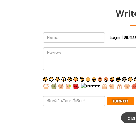
Writ
Name
Login
|
สมัคร
Review
พิมพ์
ตัว
อักษร
ที่
Se
เห็น