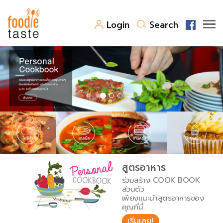
Login
Search
สูตรอาหาร
สูตรอาหารล่าสุด
พาไปชิม
Top Foodie
สารพันก้นครัว
เคล็ดลับน่ารู้
FoodPedia
เปรียบเทียบหน่วยการตวง
สูตรอาหาร
สร้าง Cookbook
ร่วมสร้าง COOK BOOK
เปรียบเทียบอุณหภูมิ
ส่วนตัว
เพียงแนะนำสูตรอาหารของ
เปรียบเทียบน้ำหนักวัตถุดิบ
คุณที่นี่
เริ่มเลย!