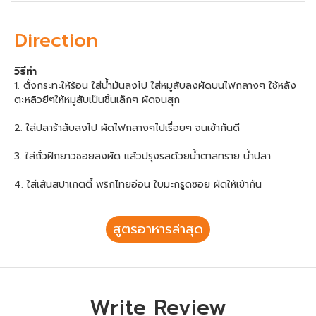
Direction
วิธีทำ
1. ตั้งกระทะให้ร้อน ใส่น้ำมันลงไป ใส่หมูสับลงผัดบนไฟกลางๆ ใช้หลัง
ตะหลิวยีๆให้หมูสับเป็นชิ้นเล็กๆ ผัดจนสุก
2. ใส่ปลาร้าสับลงไป ผัดไฟกลางๆไปเรื่อยๆ จนเข้ากันดี
3. ใส่ถั่วฝักยาวซอยลงผัด แล้วปรุงรสด้วยน้ำตาลทราย น้ำปลา
4. ใส่เส้นสปาเกตตี้ พริกไทยอ่อน ใบมะกรูดซอย ผัดให้เข้ากัน
สูตรอาหารล่าสุด
Write Review