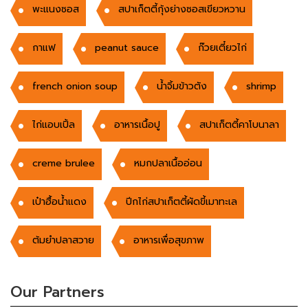
พะแนงซอส
สปาเก็ตตี้กุ้งย่างซอสเขียวหวาน
กาแฟ
peanut sauce
ก๊วยเตี๋ยวไก่
french onion soup
น้ำจิ้มข้าวตัง
shrimp
ไก่แอบเปิ้ล
อาหารเนื้อปู
สปาเก็ตตี้คาโบนาลา
creme brulee
หมกปลาเนื้ออ่อน
เป๋าฮื้อน้ำแดง
ปีกไก่สปาเก็ตตี้ผัดขี้เมาทะเล
ต้มยำปลาสวาย
อาหารเพื่อสุขภาพ
Our Partners