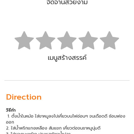
จัดจานสวยงาม
เมนูสร้างสรรค์
Direction
วิธีทำ
1. ตั้งน้ำในหม้อ ใส่ขาหมูลงไปเคี่ยวบนไฟอ่อนๆ จนเดือดดี ช้อนฟอง
ออก
2. ใส่น้ำพริกแกงเหลือง ส้มแขก เคี่ยวต่อจนขาหมูนุ่มดี