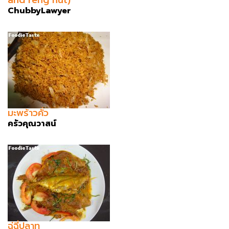
and reng nut)
ChubbyLawyer
มะพร้าวคั่ว
ครัวคุณวาสน์
ฉู่ฉี่ปลาทู