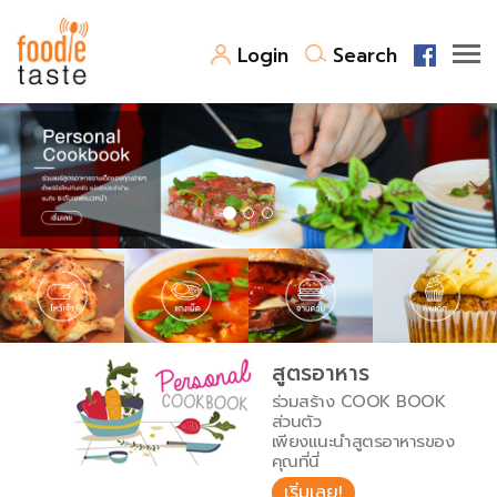
Login
Search
สูตรอาหาร
สูตรอาหารล่าสุด
พาไปชิม
Top Foodie
สารพันก้นครัว
เคล็ดลับน่ารู้
FoodPedia
เปรียบเทียบหน่วยการตวง
สูตรอาหาร
สร้าง Cookbook
ร่วมสร้าง COOK BOOK
เปรียบเทียบอุณหภูมิ
ส่วนตัว
เพียงแนะนำสูตรอาหารของ
เปรียบเทียบน้ำหนักวัตถุดิบ
คุณที่นี่
เริ่มเลย!