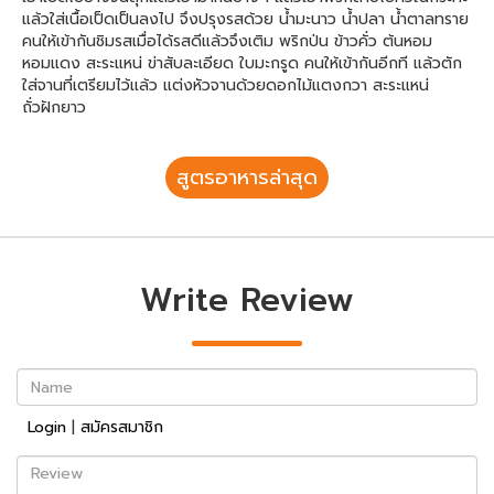
แล้วใส่เนื้อเป็ดเป็นลงไป จึงปรุงรสด้วย น้ำมะนาว น้ำปลา น้ำตาลทราย
คนให้เข้ากันชิมรสเมื่อได้รสดีแล้วจึงเติม พริกป่น ข้าวคั่ว ต้นหอม
หอมแดง สะระแหน่ ข่าสับละเอียด ใบมะกรูด คนให้เข้ากันอีกที แล้วตัก
ใส่จานที่เตรียมไว้แล้ว แต่งหัวจานด้วยดอกไม้แตงกวา สะระแหน่
ถั่วฝักยาว
สูตรอาหารล่าสุด
Write Review
Name
Login
|
สมัครสมาชิก
Review