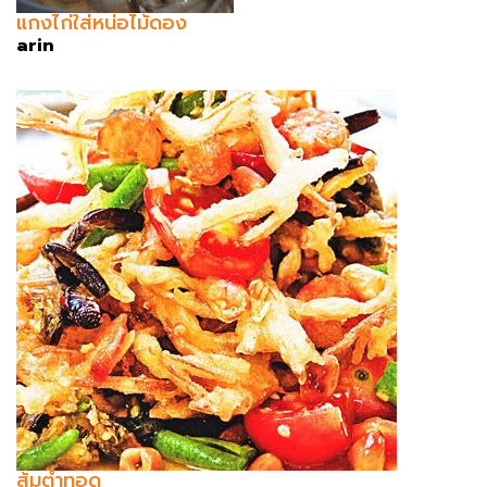
แกงไก่ใส่หน่อไม้ดอง
arin
ส้มตำทอด