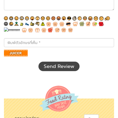
พิมพ์
ตัว
อักษร
ที่
เห็น
Send Review