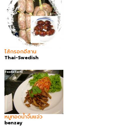
ไส้กรอกอีสาน
Thai-Swedish
หมูทอดน้ำจิ้มแจ่ว
benzay