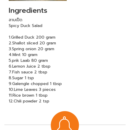
Ingredients
ลาบเป็ด
Spicy Duck Salad
1.Grilled Duck 200 gram
2.Shallot sliced 20 gram
3.Spring onion 20 gram
4.Mint 10 gram
5.prik Laab 80 gram
6.Lemon Juice 2 tbsp
7.Fish sauce 2 tbsp
8.Sugar 1 tsp
9.Galengle chopped 1 tbsp
10.Lime Leaves 3 pieces
11.Rice brown 1 tbsp
12.Chili powder 2 tsp