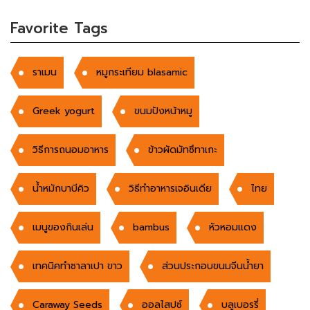
Favorite Tags
ราเมน
หมูกระเทียม blasamic
Greek yogurt
ขนมปังหน้าหมู
วิธีการถนอมอาหาร
ข้าวผัดมัทซึทาเกะ
น้ำหมักบาบีคิว
วิธีทำอาหารเจอินเดีย
ไทย
เมนูของกินเล่น
bambus
หัวหอมแดง
เทคนิคทำซาลาเปา ขาว
ส่วนประกอบขนมจีนน้ำยา
Caraway Seeds
ออลไสปซ์
บลูเบอรรี่