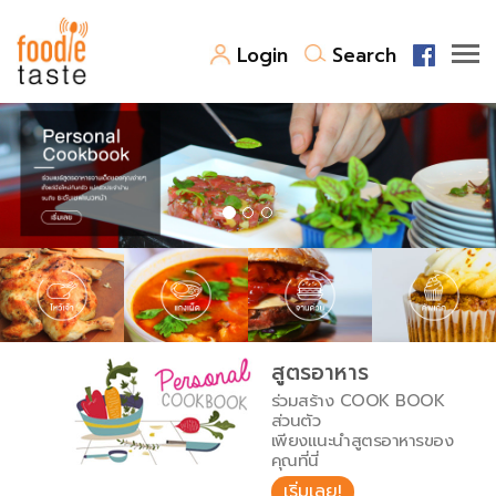
Login
Search
สูตรอาหาร
สูตรอาหารล่าสุด
พาไปชิม
Top Foodie
สารพันก้นครัว
เคล็ดลับน่ารู้
FoodPedia
เปรียบเทียบหน่วยการตวง
สูตรอาหาร
สร้าง Cookbook
ร่วมสร้าง COOK BOOK
เปรียบเทียบอุณหภูมิ
ส่วนตัว
เพียงแนะนำสูตรอาหารของ
เปรียบเทียบน้ำหนักวัตถุดิบ
คุณที่นี่
เริ่มเลย!