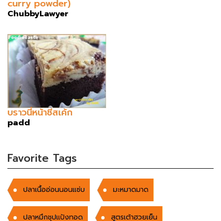
curry powder)
ChubbyLawyer
บราวนี่หน้าชีสเค้ก
padd
Favorite Tags
ปลาเนื้ออ่อนนอนแซ่บ
มะหมาดมาด
ปลาหมึกชุปแป้งทอด
สูตรเต้าฮวยเย็น