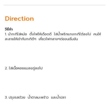
Direction
วิธีทำ
1. นำกะทิใส่หม้อ ตั้งไฟให้เดือดดี ใส่น้ำพริกแกงกะทิใต้ลงไป คนให้
ละลายให้เข้ากับกะทิดีๆ เคี่ยวไฟกลางๆต่อจนเริ่มข้น
2. ใส่เนื้อหอยแมลงภู่ลงไป
3. ปรุงรสด้วย น้ำตาลมะพร้าว และน้ำปลา