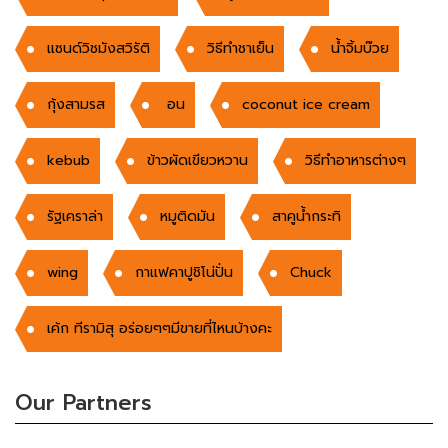
แซนด์วิชมังสวิรัติ
วิธีทำชาเย็น
น้ำจิ้มบ๊วย
กุ้งสามรส
อน
coconut ice cream
kebub
ข้าวผัดเขียวหวาน
วิธีทำอาหารต่างๆ
รัฐเคราล่า
หมูติดมัน
สาคูน้ำกระทิ
wing
กาแฟคาปูชิโน่ปั่น
Chuck
เค้ก ทีรามิสุ อร่อยๆๆมีขายที่ไหนบ้างคะ
Our Partners