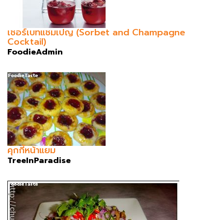
เชอร์เบทแชมเปญ (Sorbet and Champagne
Cocktail)
FoodieAdmin
คุกกี้หน้าแยม
TreeInParadise