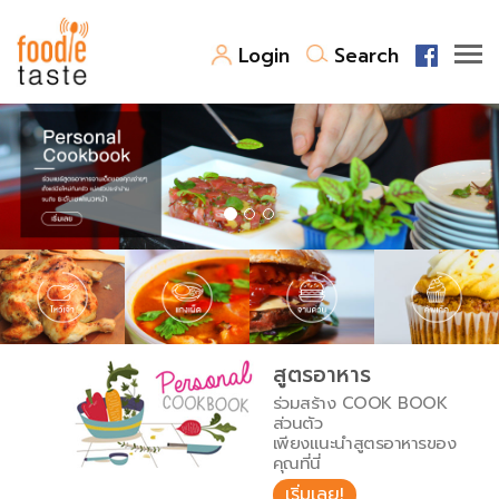
Login
Search
สูตรอาหาร
สูตรอาหารล่าสุด
พาไปชิม
Top Foodie
สารพันก้นครัว
เคล็ดลับน่ารู้
FoodPedia
เปรียบเทียบหน่วยการตวง
สูตรอาหาร
สร้าง Cookbook
ร่วมสร้าง COOK BOOK
เปรียบเทียบอุณหภูมิ
ส่วนตัว
เพียงแนะนำสูตรอาหารของ
เปรียบเทียบน้ำหนักวัตถุดิบ
คุณที่นี่
เริ่มเลย!