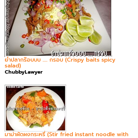
ยำปลากร๊อบบบ .... กรอบ (Crispy baits spicy
salad)
ChubbyLawyer
มาม่าผัดผงกระหรี่ (Stir fried instant noodle with