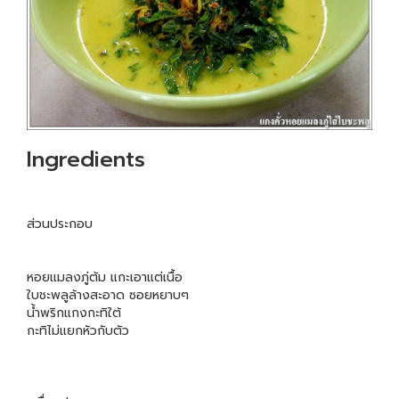
Ingredients
ส่วนประกอบ
หอยแมลงภู่ต้ม แกะเอาแต่เนื้อ
ใบชะพลูล้างสะอาด ซอยหยาบๆ
น้ำพริกแกงกะทิใต้
กะทิไม่แยกหัวกับตัว