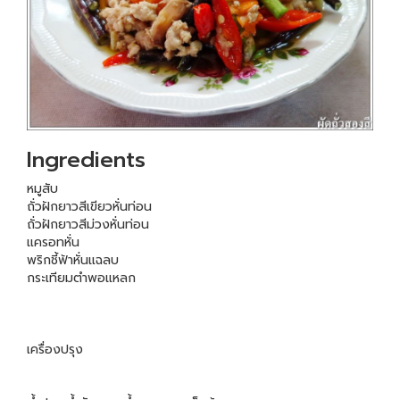
Ingredients
หมูสับ
ถั่วฝักยาวสีเขียวหั่นท่อน
ถั่วฝักยาวสีม่วงหั่นท่อน
แครอทหั่น
พริกชี้ฟ้าหั่นแฉลบ
กระเทียมตำพอแหลก
เครื่องปรุง