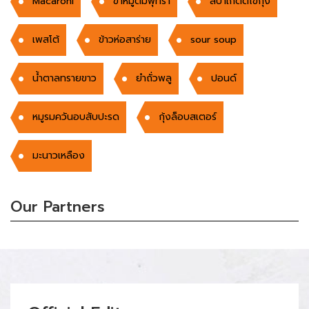
Macaroni
ขาหมูต้มพุทรา
สปาเก็ตตี้ไข่กุ้ง
เพสโต้
ข้าวห่อสาร่าย
sour soup
น้ำตาลทรายขาว
ยำถั่วพลู
ปอนด์
หมูรมควันอบสับปะรด
กุ้งล็อบสเตอร์
มะนาวเหลือง
Our Partners