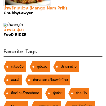
น้ำพริกมะม่วง (Mango Nam Prik)
ChubbyLawyer
น้ำพริกปูม้า
FooD RIDER
Favorite Tags
กล้วยปิ้ง
ซุปบวบ
ประเภทย่าง
ขนมอี่๋
กั้งทอดกระเทียมพริกไทย
ช็อคโกแล๊ตชิลลี่ซอส
กุ่ยช่าย
ย่างเนื้อ