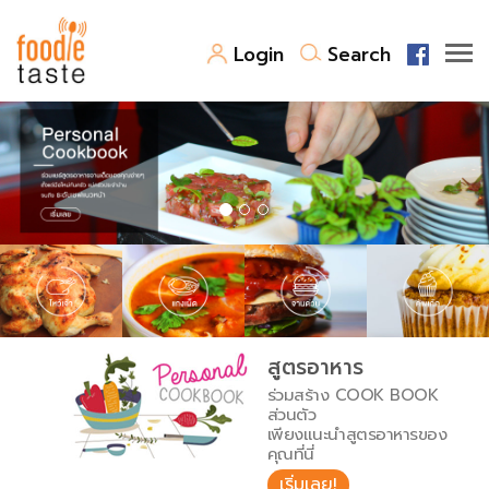
Login
Search
สูตรอาหาร
สูตรอาหารล่าสุด
พาไปชิม
Top Foodie
สารพันก้นครัว
เคล็ดลับน่ารู้
FoodPedia
เปรียบเทียบหน่วยการตวง
สูตรอาหาร
สร้าง Cookbook
ร่วมสร้าง COOK BOOK
เปรียบเทียบอุณหภูมิ
ส่วนตัว
เพียงแนะนำสูตรอาหารของ
เปรียบเทียบน้ำหนักวัตถุดิบ
คุณที่นี่
เริ่มเลย!