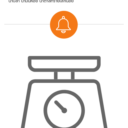
น้ำปลา น้ำมันหอย น้ำตาลทรายเล็กน้อย