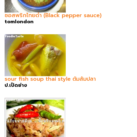
ซอสพริกไทยดำ (Black pepper sauce)
tomlondon
sour fish soup thai style ต้มส้มปลา
ป.เป็ดย่าง