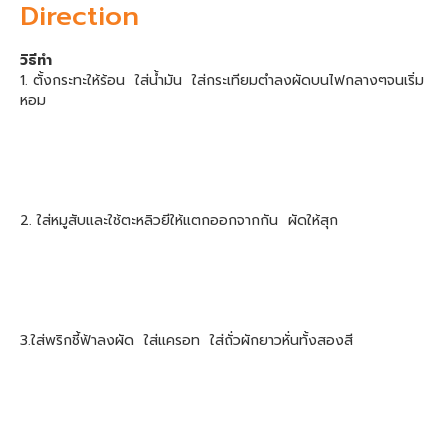
Direction
วิธีทำ
1. ตั้งกระทะให้ร้อน ใส่น้ำมัน ใส่กระเทียมตำลงผัดบนไฟกลางๆจนเริ่ม
หอม
2. ใส่หมูสับและใช้ตะหลิวยีให้แตกออกจากกัน ผัดให้สุก
3.ใส่พริกชี้ฟ้าลงผัด ใส่แครอท ใส่ถั่วผักยาวหั่นทั้งสองสี