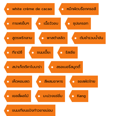
white crème de cacao
หมึกผัดบร๊อกครอลี
กาแฟเย็นๆ
เนื้อวัวอบ
ซุปแครอท
สูตรพริกลาบ
พาสต้าสลัด
ต้มยำรวมน้ำข้น
ทีรามิซึ
ขนมเปี๊ยะ
รัสเชีย
สปาเก็ตตีคาโบนาร่า
สรอเบอรี่สมูตตี้
เห็ดหอมสด
สีผสมอาหาร
ซอสผัดไทย
เยลลี่ผลไม้
มะม่วงแช่อิ่ม
Kang
ขนมเทียนแป้งท้าวยายม่อม