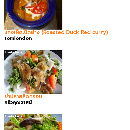
แกงเผ็ดเป็ดย่าง (Roasted Duck Red curry)
tomlondon
ยำปลาสลิดกรอบ
ครัวคุณวาสน์