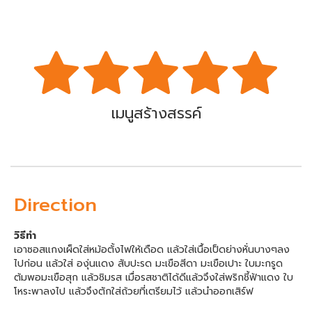
เมนูสร้างสรรค์
Direction
วิธีทำ
เอาซอสแกงเผ็ดใส่หม้อตั้งไฟให้เดือด แล้วใส่เนื้อเป็ดย่างหั่นบางๆลง
ไปก่อน แล้วใส่ องุ่นแดง สับปะรด มะเขือสีดา มะเขือเปาะ ใบมะกรูด
ต้มพอมะเขือสุก แล้วชิมรส เมื่อรสชาติได้ดีแล้วจึงใส่พริกชี้ฟ้าแดง ใบ
โหระพาลงไป แล้วจึงตักใส่ถ้วยที่เตรียมไว้ แล้วนำออกเสิร์ฟ