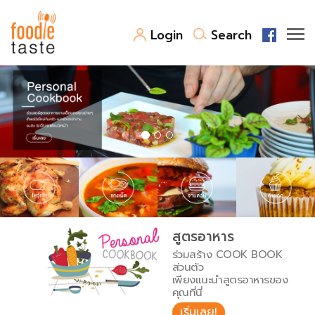
Login
Search
สูตรอาหาร
สูตรอาหารล่าสุด
พาไปชิม
Top Foodie
สารพันก้นครัว
เคล็ดลับน่ารู้
FoodPedia
เปรียบเทียบหน่วยการตวง
สูตรอาหาร
สร้าง Cookbook
ร่วมสร้าง COOK BOOK
เปรียบเทียบอุณหภูมิ
ส่วนตัว
เพียงแนะนำสูตรอาหารของ
เปรียบเทียบน้ำหนักวัตถุดิบ
คุณที่นี่
เริ่มเลย!