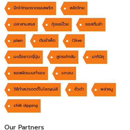
ปีกไก่ทอดราดซอสพริก
สลัดไทย
ปลาสามสรส
กุ้งแชบ๊วย
ซอสติ่มซำ
plain
ต้มยำเห็ด
Olive
มะเขือยาวญี่ปุ่น
สูตรเค้กส้ม
นากินิคุ
ซอสผัดแบบทำเอง
แกะอบ
วิธีทำสปาเกตตี้โบโลญเน่ส์
ถั่วดำ
พล่าหมู
chilli dipping
Our Partners