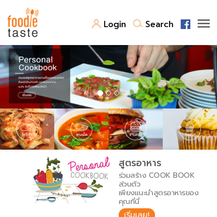
Login
Search
สูตรอาหาร
สูตรอาหารล่าสุด
พาไปชิม
Top Foodie
สารพันก้นครัว
เคล็ดลับน่ารู้
FoodPedia
เปรียบเทียบหน่วยการตวง
สูตรอาหาร
สร้าง Cookbook
ร่วมสร้าง COOK BOOK
เปรียบเทียบอุณหภูมิ
ส่วนตัว
เพียงแนะนำสูตรอาหารของ
เปรียบเทียบน้ำหนักวัตถุดิบ
คุณที่นี่
เริ่มเลย!