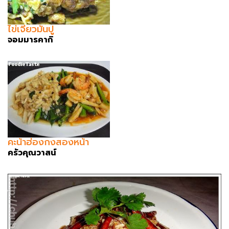
ไข่เจียวมันปู
จอมมารคากิ
คะน้าฮ่องกงสองหน้า
ครัวคุณวาสน์