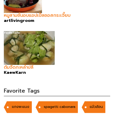
หมูสามชั้นอบแอปเปิ้ลซอสกระเจี๊ยบ
artlivingroom
ต้มจืดกะหล่ำปลี
KaewKarn
Favorite Tags
แกงพะแนง
spagetti cabonara
แจ๋วฮ้อน