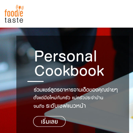
สูตรอาหาร
สูตรอาหารล่าสุด
พาไปชิม
Top Foodie
สารพันก้นครัว
เคล็ดลับน่ารู้
FoodPedia
เปรียบเทียบหน่วยการตวง
สร้าง Cookbook
เปรียบเทียบอุณหภูมิ
เปรียบเทียบน้ำหนักวัตถุดิบ