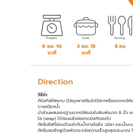
0 ชม. 10
3 ชม. 15
8 คน
นาที
นาที
Direction
วิธีทำ
ตีบิสกิสให้หยาบ (ใส่ถุงพาสติแล้วใช้สากหรือขวดกดให้แ
ราายเปียกน้ำ
นำส่วนผสมของฐานมากดให้แน่นในพิมพ์ขนาด 8 นิ้ว แนะ
ใส (wrap) ไว้ก่อนแล้วค่อยกดบิสกิตลงไป
ตีครีมชีสที่อ่อนตัวแล้วกับน้ำตาลไอซิ่ง วนิลา และน้ำมะน
ตีครีมสดอีกฟูด้วยหัวตระกร้อความเร็วสูงสุดประมาณ 5 น