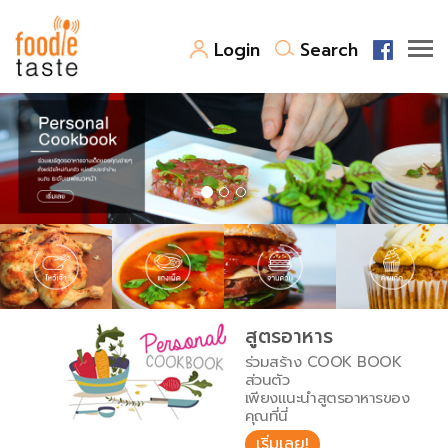
Login
Search
สูตรอาหาร
สูตรอาหารล่าสุด
พาไปชิม
Top Foodie
สารพันก้นครัว
เคล็ดลับน่ารู้
FoodPedia
เปรียบเทียบหน่วยการตวง
สูตรอาหาร
สร้าง Cookbook
ร่วมสร้าง COOK BOOK
เปรียบเทียบอุณหภูมิ
ส่วนตัว
เพียงแนะนำสูตรอาหารของ
เปรียบเทียบน้ำหนักวัตถุดิบ
คุณที่นี่
เริ่มเลย!