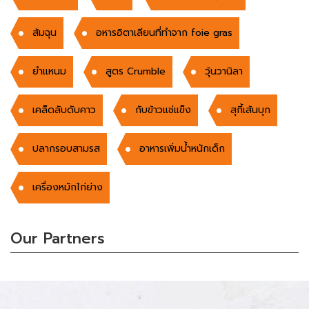
ส้มฉุน
อหารอิตาเลียนที่ทำจาก foie gras
ยำเเหนม
สูตร Crumble
วุ้นวานิลา
เคล็ดลับดับคาว
กับข้าวแช่แข็ง
สุกี้เส้นบุก
ปลากรอบสามรส
อาหารเพิ่มน้ำหนักเด็ก
เครื่องหมักไก่ย่าง
Our Partners