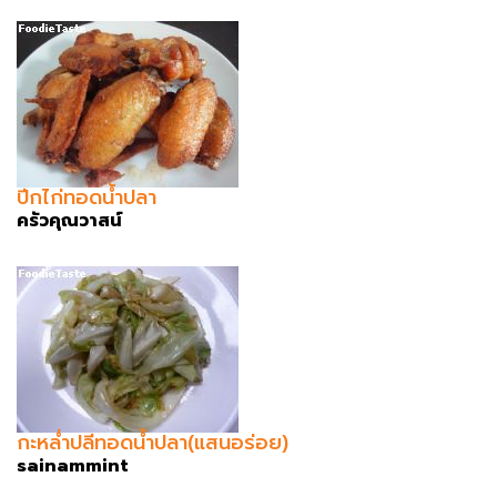
ปีกไก่ทอดน้ำปลา
ครัวคุณวาสน์
กะหล่ำปลีทอดน้ำปลา(แสนอร่อย)
sainammint