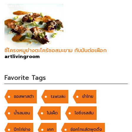
ซี่โครงหมูย่างตะไคร้ซอสมะขาม กับมันต่อเผือก
artlivingroom
Favorite Tags
ซอสพาสต้า
tzatziki
ยำไทย
น้ำเลมอน
ไม่เผ็ด
ไอซิ่งรสส้ม
ปีกไก่ย่าง
เคก
ช้อคโกแล้ตพุดดิ้ง