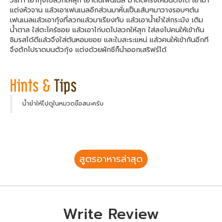
วิธีทำ เอากุ้งไปลวกให้สุก เอาต้นเฟนเนล มาตัดครึ่งให้มันตั้งได้ เอามา
แต่งหัวจาน แล้วเอาเฟนเนลอีกส่วนมาหั่นเป็นเส้นๆมาวางรอบๆต้น
เฟนเนลแล้วเอากุ้งที่ลวกแล้วมาเรียงทับ แล้วเอาน้ำยำใส่กระมัง เติม
น้ำตาล ใส่ตะไคร้ซอย แล้วเอาไก่บดไปลวกให้สุก ใส่ลงไปคนให้เข้ากัน
ชิมรสได้ดีแล้วจึงใส่ต้นหอมฃอย และใบสะระแหน่ แล้วคนให้เข้ากันอีกที
จึงตักไปราดบนตัวกุ้ง แต่งด้วยผักชีก็นำออกเสริฟร์ได้
น้ำยำให้ไปดูในหมวดฃ๊อสนะครับ
สูตรอาหารล่าสุด
Write Review