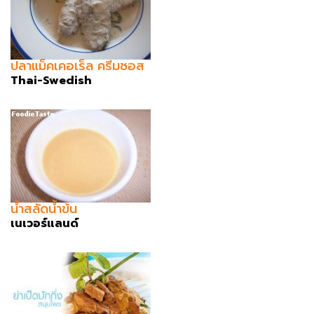
ปลาแม็คเคอเร็ล ครีมซอส
Thai-Swedish
น้ำสลัดน้ำข้น
เนเวอร์แลนด์