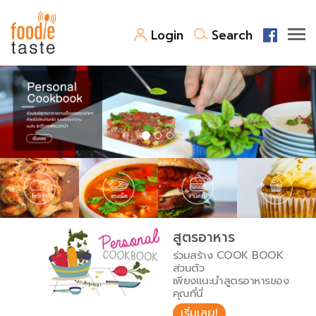
Login
Search
สูตรอาหาร
สูตรอาหารล่าสุด
พาไปชิม
Top Foodie
สารพันก้นครัว
เคล็ดลับน่ารู้
FoodPedia
เปรียบเทียบหน่วยการตวง
สูตรอาหาร
สร้าง Cookbook
ร่วมสร้าง COOK BOOK
เปรียบเทียบอุณหภูมิ
ส่วนตัว
เพียงแนะนำสูตรอาหารของ
เปรียบเทียบน้ำหนักวัตถุดิบ
คุณที่นี่
เริ่มเลย!