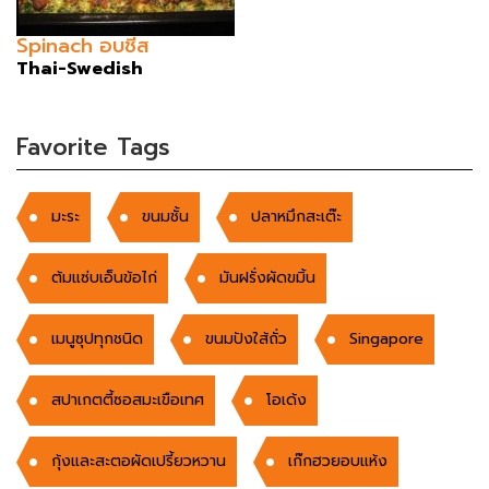
Spinach อบชีส
Thai-Swedish
Favorite Tags
มะระ
ขนมชั้น
ปลาหมึกสะเต๊ะ
ต้มแซ่บเอ็นข้อไก่
มันฝรั่งผัดขมิ้น
เมนูซุปทุกชนิด
ขนมปังใส้ถั่ว
Singapore
สปาเกตตี้ซอสมะเขือเทศ
โอเด้ง
กุ้งและสะตอผัดเปรี้ยวหวาน
เก๊กฮวยอบแห้ง