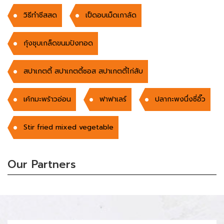
วิธีทำชีสสด
เป็ดอบเม็ดเกาลัด
กุ้งชุบเกล็ดขนมปังทอด
สปาเกตตี้ สปาเกตตี้ซอส สปาเกตตี้ไก่สับ
เค้กมะพร้าวอ่อน
ฟาฟาเลร์
ปลากะพงนึ่งซี่อิ๊ว
Stir fried mixed vegetable
Our Partners