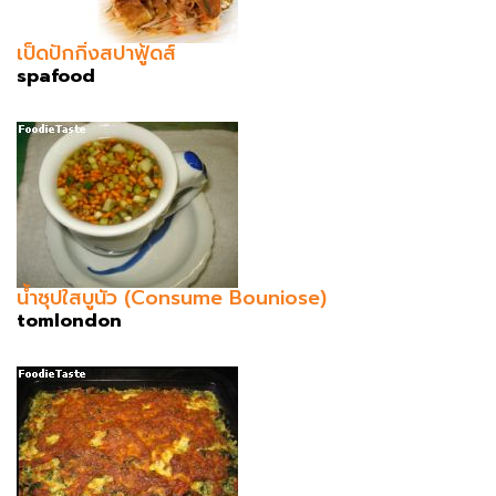
เป็ดปักกิ่งสปาฟู้ดส์
spafood
น้ำซุปใสบูนัว (Consume Bouniose)
tomlondon