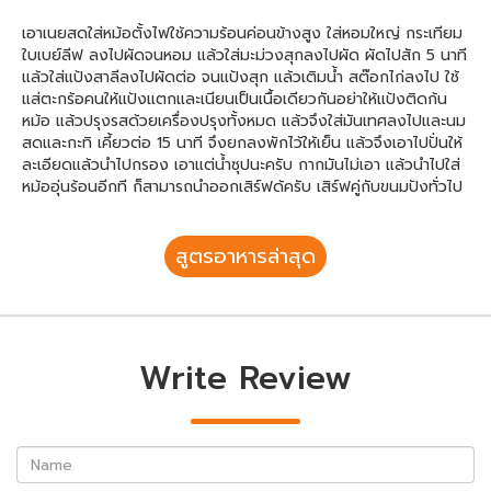
เอาเนยสดใส่หม้อตั้งไฟใช้ความร้อนค่อนข้างสูง ใส่หอมใหญ่ กระเทียม
ใบเบย์ลีฟ ลงไปผัดจนหอม แล้วใส่มะม่วงสุกลงไปผัด ผัดไปสัก 5 นาที
แล้วใส่แป้งสาลีลงไปผัดต่อ จนแป้งสุก แล้วเติมน้ำ สต๊อกไก่ลงไป ใช้
แส่ตะกร้อคนให้แป้งแตกและเนียนเป็นเนื้อเดียวกันอย่าให้แป้งติดก้น
หม้อ แล้วปรุงรสด้วยเครื่องปรุงทั้งหมด แล้วจึงใส่มันเทศลงไปและนม
สดและกะทิ เคี้ยวต่อ 15 นาที จึงยกลงพักไว้ให้เย็น แล้วจึงเอาไปปั่นให้
ละเอียดแล้วนำไปกรอง เอาแต่น้ำซุปนะครับ กากมันไม่เอา แล้วนำไปใส่
หม้ออุ่นร้อนอีกที ก็สามารถนำออกเสิร์ฟด้ครับ เสิร์ฟคู่กับขนมปังทั่วไป
สูตรอาหารล่าสุด
Write Review
Name