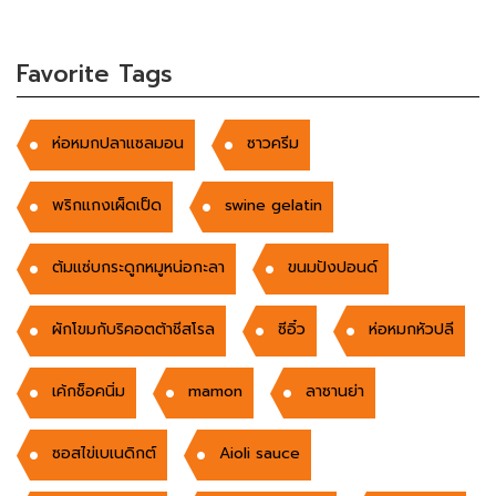
Favorite Tags
ห่อหมกปลาแซลมอน
ซาวครีม
พริกแกงเผ็ดเป็ด
swine gelatin
ต้มแซ่บกระดูกหมูหน่อกะลา
ขนมปังปอนด์
ผักโขมกับริคอตต้าชีสโรล
ซีอิ๋ว
ห่อหมกหัวปลี
เค้กช็อคนิ่ม
mamon
ลาซานย่า
ซอสไข่เบเนดิกต์
Aioli sauce