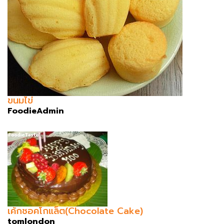
ขนมไข่
FoodieAdmin
เค้กชอคโกแล็ต(Chocolate Cake)
tomlondon