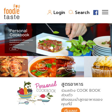
Login
Search
สูตรอาหาร
สูตรอาหารล่าสุด
พาไปชิม
Top Foodie
สารพันก้นครัว
เคล็ดลับน่ารู้
FoodPedia
เปรียบเทียบหน่วยการตวง
สูตรอาหาร
สร้าง Cookbook
ร่วมสร้าง COOK BOOK
เปรียบเทียบอุณหภูมิ
ส่วนตัว
เพียงแนะนำสูตรอาหารของ
เปรียบเทียบน้ำหนักวัตถุดิบ
คุณที่นี่
เริ่มเลย!