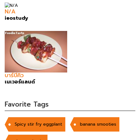
N/A
ieostudy
บาร์บีคิว
เนเวอร์แลนด์
Favorite Tags
Spicy stir fry eggplant
banana smooties