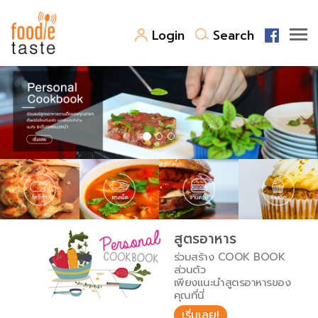
Login
Search
สูตรอาหาร
สูตรอาหารล่าสุด
พาไปชิม
Top Foodie
สารพันก้นครัว
เคล็ดลับน่ารู้
FoodPedia
เปรียบเทียบหน่วยการตวง
สูตรอาหาร
สร้าง Cookbook
ร่วมสร้าง COOK BOOK
เปรียบเทียบอุณหภูมิ
ส่วนตัว
เพียงแนะนำสูตรอาหารของ
เปรียบเทียบน้ำหนักวัตถุดิบ
คุณที่นี่
เริ่มเลย!