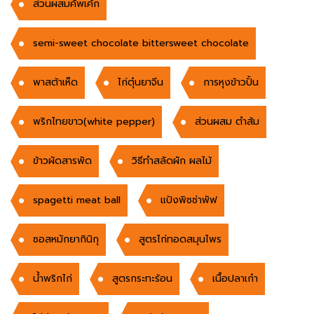
ส่วนผสมคัพเค้ก
semi-sweet chocolate bittersweet chocolate
พาสต้าเห็ด
ไก่ตุ๋นยาจีน
การหุงข้าวปั้น
พริกไทยขาว(white pepper)
ส่วนผสม ตำส้ม
ข้าวผัดสารพัด
วิธีทำสลัดผัก ผลไม้
spagetti meat ball
แป้งพิซซ่าพัฟ
ซอสหมักยากินิกุ
สูตรไก่ทอดสมุนไพร
น้ำพริกไก่
สูตรกระทะร้อน
เนื้อปลาเก๋า