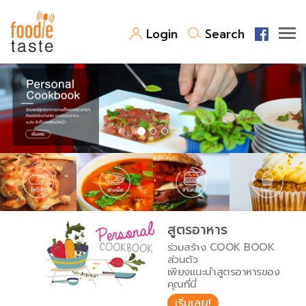
Login
Search
สูตรอาหาร
สูตรอาหารล่าสุด
พาไปชิม
Top Foodie
สารพันก้นครัว
เคล็ดลับน่ารู้
FoodPedia
เปรียบเทียบหน่วยการตวง
สูตรอาหาร
สร้าง Cookbook
ร่วมสร้าง COOK BOOK
เปรียบเทียบอุณหภูมิ
ส่วนตัว
เพียงแนะนำสูตรอาหารของ
เปรียบเทียบน้ำหนักวัตถุดิบ
คุณที่นี่
เริ่มเลย!