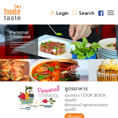
Login
Search
สูตรอาหาร
สูตรอาหารล่าสุด
พาไปชิม
Top Foodie
สารพันก้นครัว
เคล็ดลับน่ารู้
FoodPedia
เปรียบเทียบหน่วยการตวง
สูตรอาหาร
สร้าง Cookbook
ร่วมสร้าง COOK BOOK
เปรียบเทียบอุณหภูมิ
ส่วนตัว
เพียงแนะนำสูตรอาหารของ
เปรียบเทียบน้ำหนักวัตถุดิบ
คุณที่นี่
เริ่มเลย!