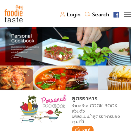
Login
Search
สูตรอาหาร
สูตรอาหารล่าสุด
พาไปชิม
Top Foodie
สารพันก้นครัว
เคล็ดลับน่ารู้
FoodPedia
เปรียบเทียบหน่วยการตวง
สูตรอาหาร
สร้าง Cookbook
ร่วมสร้าง COOK BOOK
เปรียบเทียบอุณหภูมิ
ส่วนตัว
เพียงแนะนำสูตรอาหารของ
เปรียบเทียบน้ำหนักวัตถุดิบ
คุณที่นี่
เริ่มเลย!