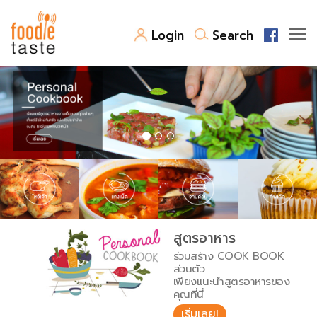
Login
Search
สูตรอาหาร
สูตรอาหารล่าสุด
พาไปชิม
Top Foodie
สารพันก้นครัว
เคล็ดลับน่ารู้
FoodPedia
เปรียบเทียบหน่วยการตวง
สูตรอาหาร
สร้าง Cookbook
ร่วมสร้าง COOK BOOK
เปรียบเทียบอุณหภูมิ
ส่วนตัว
เพียงแนะนำสูตรอาหารของ
เปรียบเทียบน้ำหนักวัตถุดิบ
คุณที่นี่
เริ่มเลย!