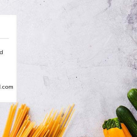
nd
l.com