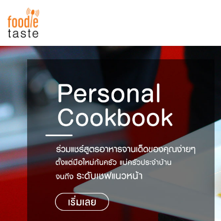
สูตรอาหาร
สูตรอาหารล่าสุด
พาไปชิม
Top Foodie
สารพันก้นครัว
เคล็ดลับน่ารู้
FoodPedia
เปรียบเทียบหน่วยการตวง
สร้าง Cookbook
เปรียบเทียบอุณหภูมิ
เปรียบเทียบน้ำหนักวัตถุดิบ