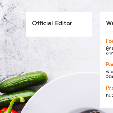
Official Editor
W
Fo
ผู้
อา
Pa
พัน
วัต
Pr
หน่