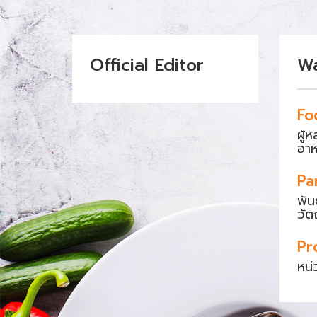
Official Editor
W
Fo
ผู้
อา
Pa
พัน
วัต
Pr
หน่