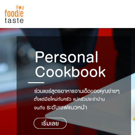
สูตรอาหาร
สูตรอาหารล่าสุด
พาไปชิม
Top Foodie
สารพันก้นครัว
เคล็ดลับน่ารู้
FoodPedia
เปรียบเทียบหน่วยการตวง
สร้าง Cookbook
เปรียบเทียบอุณหภูมิ
เปรียบเทียบน้ำหนักวัตถุดิบ