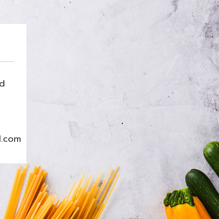
nd
l.com