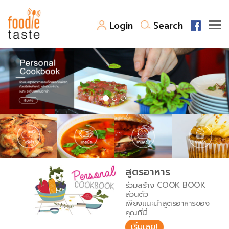
Login
Search
สูตรอาหาร
สูตรอาหารล่าสุด
พาไปชิม
Top Foodie
สารพันก้นครัว
เคล็ดลับน่ารู้
FoodPedia
เปรียบเทียบหน่วยการตวง
สูตรอาหาร
สร้าง Cookbook
ร่วมสร้าง COOK BOOK
เปรียบเทียบอุณหภูมิ
ส่วนตัว
เพียงแนะนำสูตรอาหารของ
เปรียบเทียบน้ำหนักวัตถุดิบ
คุณที่นี่
เริ่มเลย!