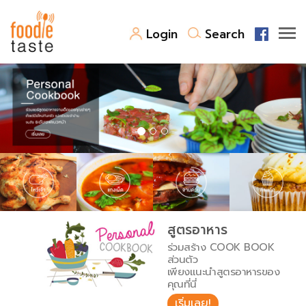
Login
Search
สูตรอาหาร
สูตรอาหารล่าสุด
พาไปชิม
Top Foodie
สารพันก้นครัว
เคล็ดลับน่ารู้
FoodPedia
เปรียบเทียบหน่วยการตวง
สูตรอาหาร
สร้าง Cookbook
ร่วมสร้าง COOK BOOK
เปรียบเทียบอุณหภูมิ
ส่วนตัว
เพียงแนะนำสูตรอาหารของ
เปรียบเทียบน้ำหนักวัตถุดิบ
คุณที่นี่
เริ่มเลย!