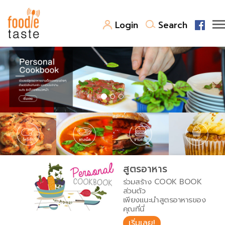
Login
Search
สูตรอาหาร
สูตรอาหารล่าสุด
พาไปชิม
Top Foodie
สารพันก้นครัว
เคล็ดลับน่ารู้
FoodPedia
เปรียบเทียบหน่วยการตวง
สูตรอาหาร
สร้าง Cookbook
ร่วมสร้าง COOK BOOK
เปรียบเทียบอุณหภูมิ
ส่วนตัว
เพียงแนะนำสูตรอาหารของ
เปรียบเทียบน้ำหนักวัตถุดิบ
คุณที่นี่
เริ่มเลย!