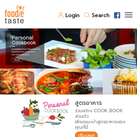
Login
Search
สูตรอาหาร
สูตรอาหารล่าสุด
พาไปชิม
Top Foodie
สารพันก้นครัว
เคล็ดลับน่ารู้
FoodPedia
เปรียบเทียบหน่วยการตวง
สูตรอาหาร
สร้าง Cookbook
ร่วมสร้าง COOK BOOK
เปรียบเทียบอุณหภูมิ
ส่วนตัว
เพียงแนะนำสูตรอาหารของ
เปรียบเทียบน้ำหนักวัตถุดิบ
คุณที่นี่
เริ่มเลย!