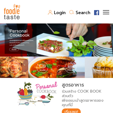
Login
Search
สูตรอาหาร
สูตรอาหารล่าสุด
พาไปชิม
Top Foodie
สารพันก้นครัว
เคล็ดลับน่ารู้
FoodPedia
เปรียบเทียบหน่วยการตวง
สูตรอาหาร
สร้าง Cookbook
ร่วมสร้าง COOK BOOK
เปรียบเทียบอุณหภูมิ
ส่วนตัว
เพียงแนะนำสูตรอาหารของ
เปรียบเทียบน้ำหนักวัตถุดิบ
คุณที่นี่
เริ่มเลย!