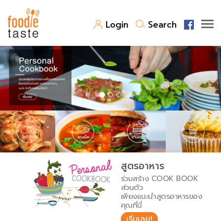
Login
Search
สูตรอาหาร
สูตรอาหารล่าสุด
พาไปชิม
Top Foodie
สารพันก้นครัว
เคล็ดลับน่ารู้
FoodPedia
เปรียบเทียบหน่วยการตวง
สูตรอาหาร
สร้าง Cookbook
ร่วมสร้าง COOK BOOK
เปรียบเทียบอุณหภูมิ
ส่วนตัว
เพียงแนะนำสูตรอาหารของ
เปรียบเทียบน้ำหนักวัตถุดิบ
คุณที่นี่
เริ่มเลย!