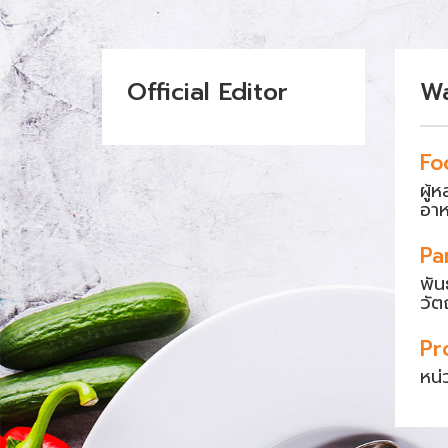
Official Editor
W
Fo
ผู้
อา
Pa
พัน
วัต
Pr
หน่