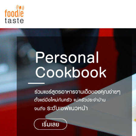
สูตรอาหาร
สูตรอาหารล่าสุด
พาไปชิม
Top Foodie
สารพันก้นครัว
เคล็ดลับน่ารู้
FoodPedia
เปรียบเทียบหน่วยการตวง
สร้าง Cookbook
เปรียบเทียบอุณหภูมิ
เปรียบเทียบน้ำหนักวัตถุดิบ