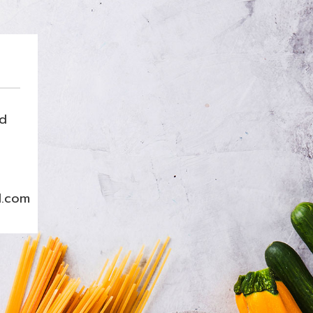
nd
l.com