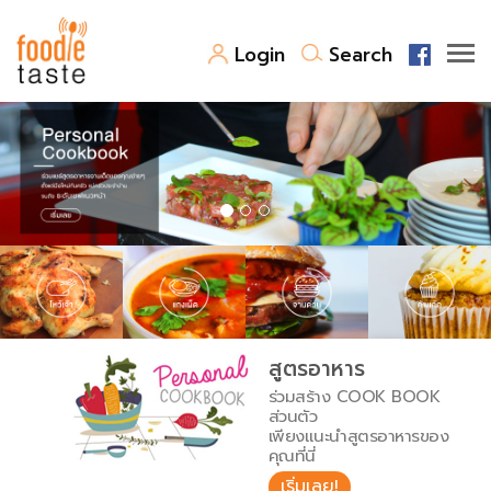
Login
Search
สูตรอาหาร
สูตรอาหารล่าสุด
พาไปชิม
Top Foodie
สารพันก้นครัว
เคล็ดลับน่ารู้
FoodPedia
เปรียบเทียบหน่วยการตวง
สูตรอาหาร
สร้าง Cookbook
ร่วมสร้าง COOK BOOK
เปรียบเทียบอุณหภูมิ
ส่วนตัว
เพียงแนะนำสูตรอาหารของ
เปรียบเทียบน้ำหนักวัตถุดิบ
คุณที่นี่
เริ่มเลย!