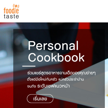
สูตรอาหาร
สูตรอาหารล่าสุด
พาไปชิม
Top Foodie
สารพันก้นครัว
เคล็ดลับน่ารู้
FoodPedia
เปรียบเทียบหน่วยการตวง
สร้าง Cookbook
เปรียบเทียบอุณหภูมิ
เปรียบเทียบน้ำหนักวัตถุดิบ