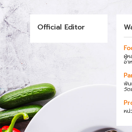
Official Editor
W
Fo
ผู้
อา
Pa
พัน
วัต
Pr
หน่