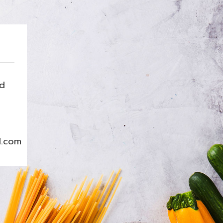
nd
l.com