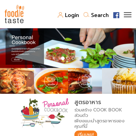
Login
Search
สูตรอาหาร
สูตรอาหารล่าสุด
พาไปชิม
Top Foodie
สารพันก้นครัว
เคล็ดลับน่ารู้
FoodPedia
เปรียบเทียบหน่วยการตวง
สูตรอาหาร
สร้าง Cookbook
ร่วมสร้าง COOK BOOK
เปรียบเทียบอุณหภูมิ
ส่วนตัว
เพียงแนะนำสูตรอาหารของ
เปรียบเทียบน้ำหนักวัตถุดิบ
คุณที่นี่
เริ่มเลย!