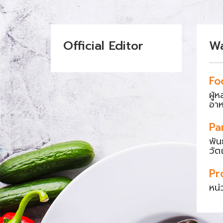
Official Editor
W
Fo
ผู้
อา
Pa
พัน
วัต
Pr
หน่