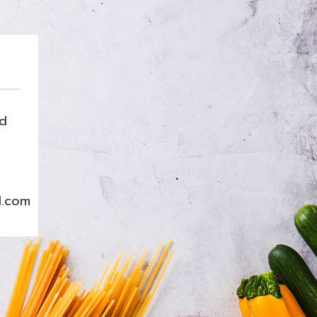
nd
l.com