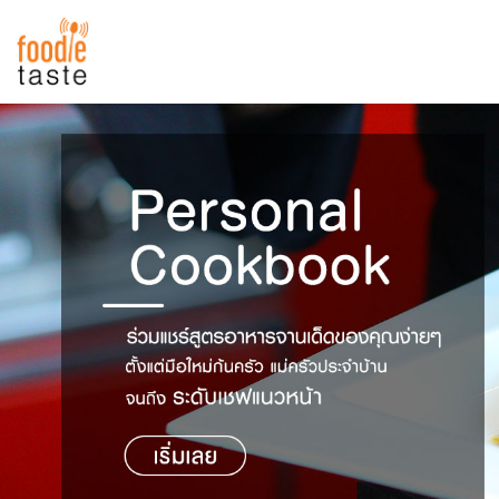
สูตรอาหาร
สูตรอาหารล่าสุด
พาไปชิม
Top Foodie
สารพันก้นครัว
เคล็ดลับน่ารู้
FoodPedia
เปรียบเทียบหน่วยการตวง
สร้าง Cookbook
เปรียบเทียบอุณหภูมิ
เปรียบเทียบน้ำหนักวัตถุดิบ