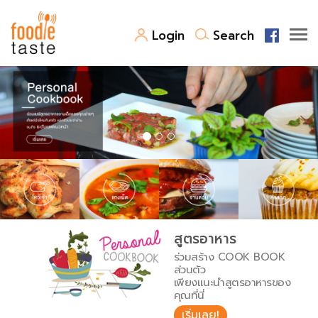
Login
Search
สูตรอาหาร
สูตรอาหารล่าสุด
พาไปชิม
Top Foodie
สารพันก้นครัว
เคล็ดลับน่ารู้
FoodPedia
เปรียบเทียบหน่วยการตวง
สูตรอาหาร
สร้าง Cookbook
ร่วมสร้าง COOK BOOK
เปรียบเทียบอุณหภูมิ
ส่วนตัว
เพียงแนะนำสูตรอาหารของ
เปรียบเทียบน้ำหนักวัตถุดิบ
คุณที่นี่
เริ่มเลย!