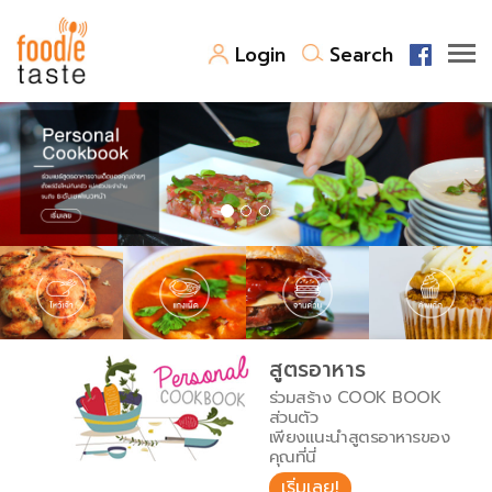
Login
Search
สูตรอาหาร
สูตรอาหารล่าสุด
พาไปชิม
Top Foodie
สารพันก้นครัว
เคล็ดลับน่ารู้
FoodPedia
เปรียบเทียบหน่วยการตวง
สูตรอาหาร
สร้าง Cookbook
ร่วมสร้าง COOK BOOK
เปรียบเทียบอุณหภูมิ
ส่วนตัว
เพียงแนะนำสูตรอาหารของ
เปรียบเทียบน้ำหนักวัตถุดิบ
คุณที่นี่
เริ่มเลย!