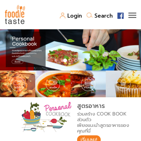
Login
Search
สูตรอาหาร
สูตรอาหารล่าสุด
พาไปชิม
Top Foodie
สารพันก้นครัว
เคล็ดลับน่ารู้
FoodPedia
เปรียบเทียบหน่วยการตวง
สูตรอาหาร
สร้าง Cookbook
ร่วมสร้าง COOK BOOK
เปรียบเทียบอุณหภูมิ
ส่วนตัว
เพียงแนะนำสูตรอาหารของ
เปรียบเทียบน้ำหนักวัตถุดิบ
คุณที่นี่
เริ่มเลย!