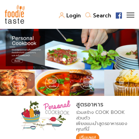
Login
Search
สูตรอาหาร
สูตรอาหารล่าสุด
พาไปชิม
Top Foodie
สารพันก้นครัว
เคล็ดลับน่ารู้
FoodPedia
เปรียบเทียบหน่วยการตวง
สูตรอาหาร
สร้าง Cookbook
ร่วมสร้าง COOK BOOK
เปรียบเทียบอุณหภูมิ
ส่วนตัว
เพียงแนะนำสูตรอาหารของ
เปรียบเทียบน้ำหนักวัตถุดิบ
คุณที่นี่
เริ่มเลย!