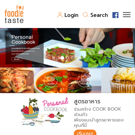
Login
Search
สูตรอาหาร
สูตรอาหารล่าสุด
พาไปชิม
Top Foodie
สารพันก้นครัว
เคล็ดลับน่ารู้
FoodPedia
เปรียบเทียบหน่วยการตวง
สูตรอาหาร
สร้าง Cookbook
ร่วมสร้าง COOK BOOK
เปรียบเทียบอุณหภูมิ
ส่วนตัว
เพียงแนะนำสูตรอาหารของ
เปรียบเทียบน้ำหนักวัตถุดิบ
คุณที่นี่
เริ่มเลย!