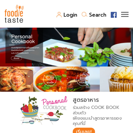
Login
Search
สูตรอาหาร
สูตรอาหารล่าสุด
พาไปชิม
Top Foodie
สารพันก้นครัว
เคล็ดลับน่ารู้
FoodPedia
เปรียบเทียบหน่วยการตวง
สูตรอาหาร
สร้าง Cookbook
ร่วมสร้าง COOK BOOK
เปรียบเทียบอุณหภูมิ
ส่วนตัว
เพียงแนะนำสูตรอาหารของ
เปรียบเทียบน้ำหนักวัตถุดิบ
คุณที่นี่
เริ่มเลย!