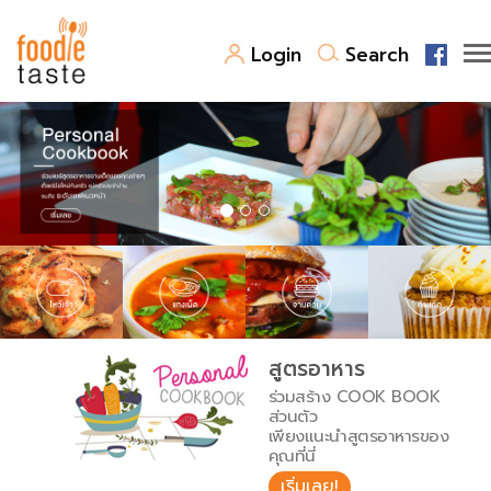
Login
Search
สูตรอาหาร
สูตรอาหารล่าสุด
พาไปชิม
Top Foodie
สารพันก้นครัว
เคล็ดลับน่ารู้
FoodPedia
เปรียบเทียบหน่วยการตวง
สูตรอาหาร
สร้าง Cookbook
ร่วมสร้าง COOK BOOK
เปรียบเทียบอุณหภูมิ
ส่วนตัว
เพียงแนะนำสูตรอาหารของ
เปรียบเทียบน้ำหนักวัตถุดิบ
คุณที่นี่
เริ่มเลย!