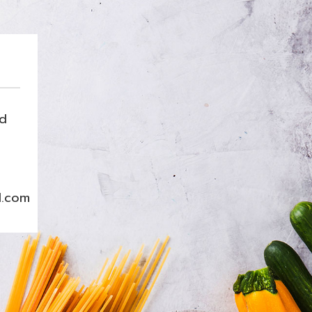
nd
l.com