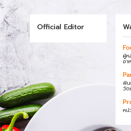
Official Editor
W
Fo
ผู้
อา
Pa
พัน
วัต
Pr
หน่