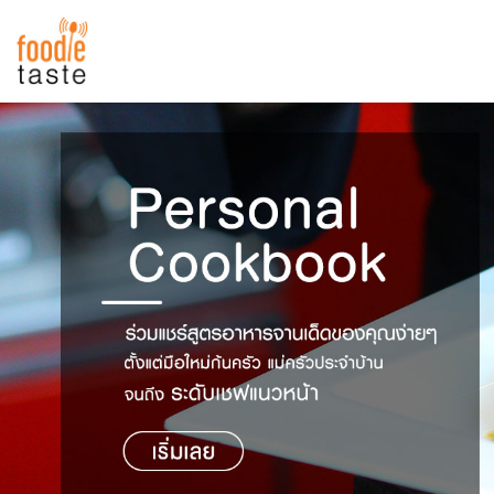
สูตรอาหาร
สูตรอาหารล่าสุด
พาไปชิม
Top Foodie
สารพันก้นครัว
เคล็ดลับน่ารู้
FoodPedia
เปรียบเทียบหน่วยการตวง
สร้าง Cookbook
เปรียบเทียบอุณหภูมิ
เปรียบเทียบน้ำหนักวัตถุดิบ