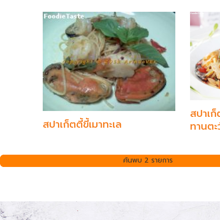
สปาเก็ต
สปาเก็ตตี้ขี้เมาทะเล
ทานตะว
ค้นพบ 2 รายการ