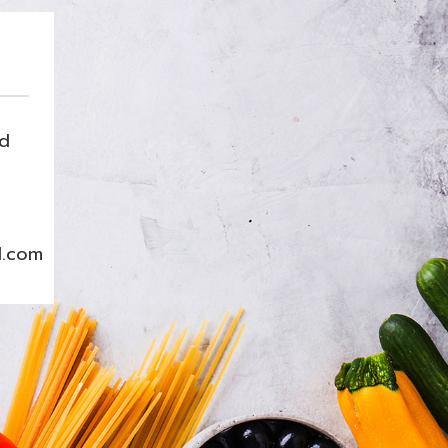
nd
l.com