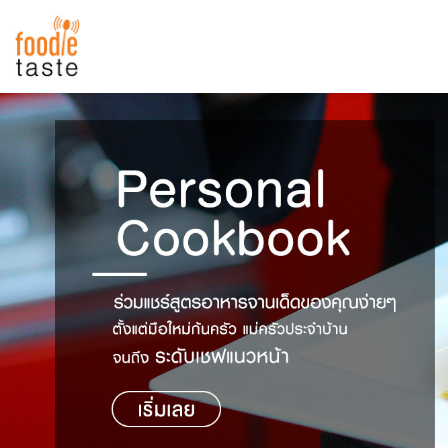
สูตรอาหาร
สูตรอาหารล่าสุด
พาไปชิม
Top Foodie
สารพันก้นครัว
เคล็ดลับน่ารู้
FoodPedia
เปรียบเทียบหน่วยการตวง
สร้าง Cookbook
เปรียบเทียบอุณหภูมิ
เปรียบเทียบน้ำหนักวัตถุดิบ