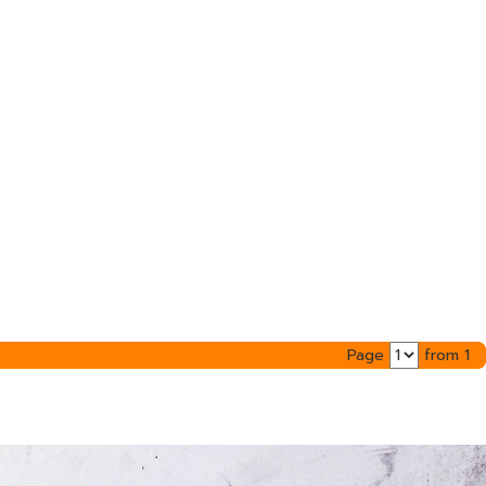
Page
from 1