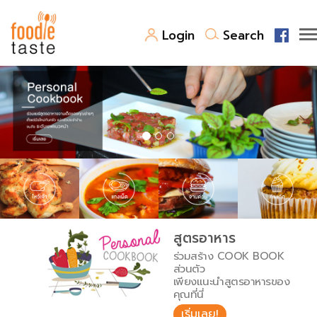
Login
Search
สูตรอาหาร
สูตรอาหารล่าสุด
พาไปชิม
Top Foodie
สารพันก้นครัว
เคล็ดลับน่ารู้
FoodPedia
เปรียบเทียบหน่วยการตวง
สูตรอาหาร
สร้าง Cookbook
ร่วมสร้าง COOK BOOK
เปรียบเทียบอุณหภูมิ
ส่วนตัว
เพียงแนะนำสูตรอาหารของ
เปรียบเทียบน้ำหนักวัตถุดิบ
คุณที่นี่
เริ่มเลย!