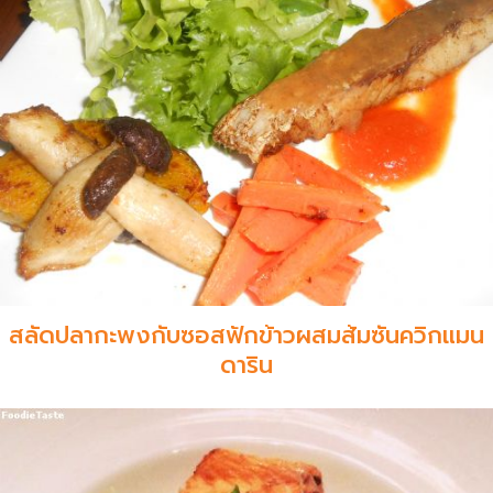
สลัดปลากะพงกับซอสฟักข้าวผสมส้มซันควิกแมน
ดาริน