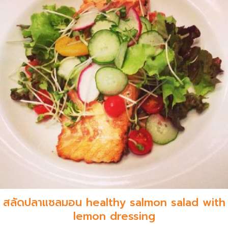
สลัดปลาแซลมอน healthy salmon salad with
lemon dressing