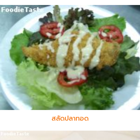
สลัดปลาทอด