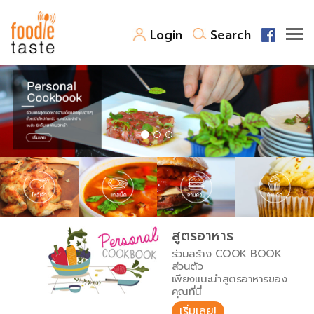
Login
Search
สูตรอาหาร
สูตรอาหารล่าสุด
พาไปชิม
Top Foodie
สารพันก้นครัว
เคล็ดลับน่ารู้
FoodPedia
เปรียบเทียบหน่วยการตวง
สูตรอาหาร
สร้าง Cookbook
ร่วมสร้าง COOK BOOK
เปรียบเทียบอุณหภูมิ
ส่วนตัว
เพียงแนะนำสูตรอาหารของ
เปรียบเทียบน้ำหนักวัตถุดิบ
คุณที่นี่
เริ่มเลย!