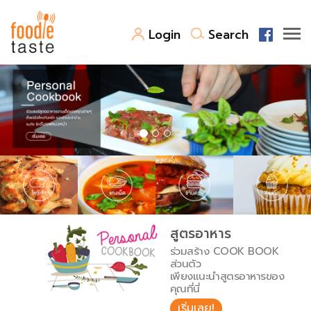
Login
Search
สูตรอาหาร
สูตรอาหารล่าสุด
พาไปชิม
Top Foodie
สารพันก้นครัว
เคล็ดลับน่ารู้
FoodPedia
เปรียบเทียบหน่วยการตวง
สูตรอาหาร
สร้าง Cookbook
ร่วมสร้าง COOK BOOK
เปรียบเทียบอุณหภูมิ
ส่วนตัว
เพียงแนะนำสูตรอาหารของ
เปรียบเทียบน้ำหนักวัตถุดิบ
คุณที่นี่
เริ่มเลย!