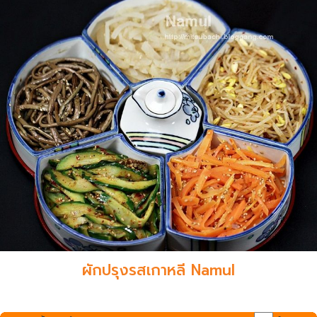
ผักปรุงรสเกาหลี Namul