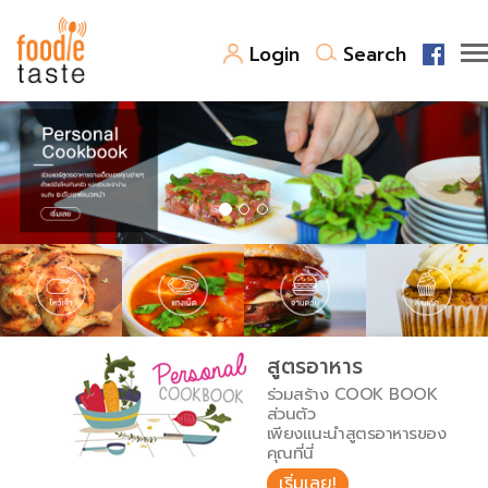
Login
Search
สูตรอาหาร
สูตรอาหารล่าสุด
พาไปชิม
Top Foodie
สารพันก้นครัว
เคล็ดลับน่ารู้
FoodPedia
เปรียบเทียบหน่วยการตวง
สูตรอาหาร
สร้าง Cookbook
ร่วมสร้าง COOK BOOK
เปรียบเทียบอุณหภูมิ
ส่วนตัว
เพียงแนะนำสูตรอาหารของ
เปรียบเทียบน้ำหนักวัตถุดิบ
คุณที่นี่
เริ่มเลย!