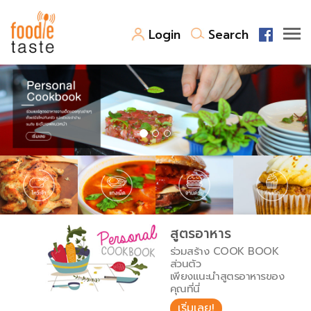
Login
Search
สูตรอาหาร
สูตรอาหารล่าสุด
พาไปชิม
Top Foodie
สารพันก้นครัว
เคล็ดลับน่ารู้
FoodPedia
เปรียบเทียบหน่วยการตวง
สูตรอาหาร
สร้าง Cookbook
ร่วมสร้าง COOK BOOK
เปรียบเทียบอุณหภูมิ
ส่วนตัว
เพียงแนะนำสูตรอาหารของ
เปรียบเทียบน้ำหนักวัตถุดิบ
คุณที่นี่
เริ่มเลย!